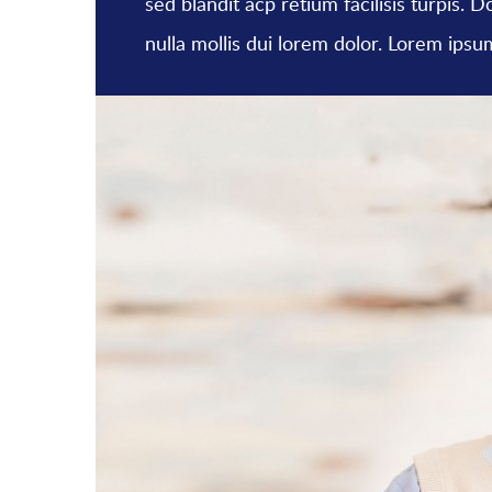
sed blandit acp retium facilisis turpis.
nulla mollis dui lorem dolor. Lorem ipsum