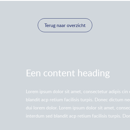
Terug naar overzicht
Een content heading
Lorem ipsum dolor sit amet, consectetur adipis cin 
blandit acp retium facilisis turpis. Donec dictum ne
dui lorem dolor. Lorem ipsum dolor sit amet, consect
interdum sed blandit acp retium facilisis turpis. D